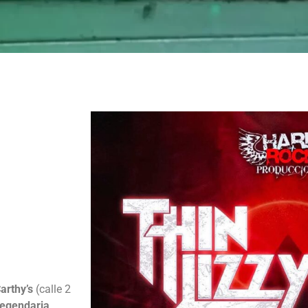
arthy’s
(calle 2
 legendaria