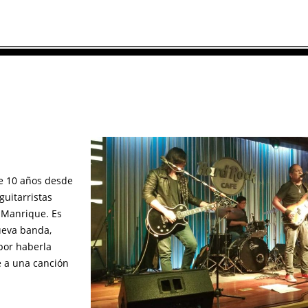
de 10 años desde
uitarristas
y Manrique. Es
ueva banda,
por haberla
 a una canción